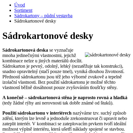
Úvod
Sortiment
Sádrokartony – půdní vestavba
Sádrokartonové desky
Sádrokartonové desky
Sádrokartonová deska
se vyznačuje
mnoha jedinečnými vlastnostmi, jejichž
kombinace nelze u jiných materiálů docílit.
Sádrokarton je pevný, odolný, lehký (nezatěžuje tak konstrukci),
snadno opravitelný (stačí pouze tmel), vyniká dlouhou životností.
Předností sádrokartonu jsou též jeho výborné zvukově a tepelně
izolační vlastnosti. Bez použití sádrokartonu je možné těchto
vlastností běžně dosáhnout pouze zvyšováním tloušťky stěny.
A konečně – sádrokartonová stěna je naprosto rovná a hladká
(tedy žádné rýhy ani nerovnosti tak dobře známé od štuků).
Použití sádrokartonu v interiérech
nazýváme tzv. suchý způsob
zdění, kterým lze levně a jednoduše zrekonstruovat či upravit nebo
zateplit interiér. V kombinaci se zateplovacím prvkem tvoří ideální
možnost výplně interiéru, která ušetří náklady spojené se stavbou.