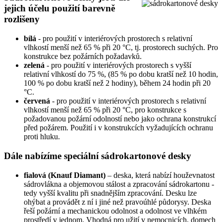
jejich účelu použití barevně
rozlišeny
bílá
- pro použití v interiérových prostorech s relativní
vlhkostí menší než 65 % při 20 °C, tj. prostorech suchých. Pro
konstrukce bez požárních požadavků.
zelená
- pro použití v interiérových prostorech s vyšší
relativní vlhkostí do 75 %, (85 % po dobu kratší než 10 hodin,
100 % po dobu kratší než 2 hodiny), během 24 hodin při 20
°C.
červená
- pro použití v interiérových prostorech s relativní
vlhkostí menší než 65 % při 20 °C, pro konstrukce s
požadovanou požární odolností nebo jako ochrana konstrukcí
před požárem. Použití i v konstrukcích vyžadujících ochranu
proti hluku.
Dále nabízíme speciální sádrokartonové desky
fialová (Knauf Diamant)
– deska, která nabízí houževnatost
sádrovlákna a objemovou stálost a zpracování sádrokartonu -
tedy vyšší kvalitu při snadnějším zpracování. Desku lze
ohýbat a provádět z ní i jiné než pravoúhlé půdorysy. Deska
řeší požární a mechanickou odolnost a odolnost ve vlhkém
prostředí v jednom. Vhodná pro užití v nemocnicích, domech