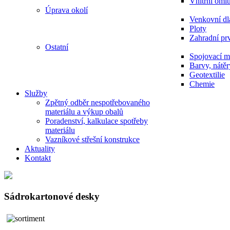
Vnitřní omí
Úprava okolí
Venkovní dl
Ploty
Zahradní pr
Ostatní
Spojovací ma
Barvy, nátěr
Geotextilie
Chemie
Služby
Zpětný odběr nespotřebovaného
materiálu a výkup obalů
Poradenství, kalkulace spotřeby
materiálu
Vazníkové střešní konstrukce
Aktuality
Kontakt
Sádrokartonové desky