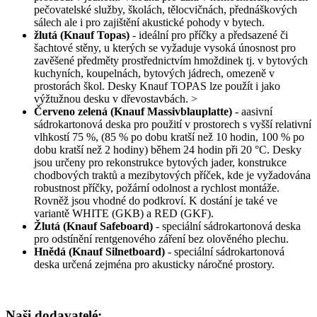
pečovatelské služby, školách, tělocvičnách, přednáškových
sálech ale i pro zajištění akustické pohody v bytech.
žlutá (Knauf Topas)
- ideální pro příčky a předsazené či
šachtové stěny, u kterých se vyžaduje vysoká únosnost pro
zavěšené předměty prostřednictvím hmoždinek tj. v bytových
kuchyních, koupelnách, bytových jádrech, omezeně v
prostorách škol. Desky Knauf TOPAS lze použít i jako
výžtužnou desku v dřevostavbách. >
Červeno zelená (Knauf Massivblauplatte)
- aasivní
sádrokartonová deska pro použití v prostorech s vyšší relativní
vlhkostí 75 %, (85 % po dobu kratší než 10 hodin, 100 % po
dobu kratší než 2 hodiny) během 24 hodin při 20 °C. Desky
jsou určeny pro rekonstrukce bytových jader, konstrukce
chodbových traktů a mezibytových příček, kde je vyžadována
robustnost příčky, požární odolnost a rychlost montáže.
Rovněž jsou vhodné do podkroví. K dostání je také ve
variantě WHITE (GKB) a RED (GKF).
Žlutá (Knauf Safeboard)
- speciální sádrokartonová deska
pro odstínění rentgenového záření bez olověného plechu.
Hnědá (Knauf Silnetboard)
- speciální sádrokartonová
deska určená zejména pro akusticky náročné prostory.
Naši dodavatelé: